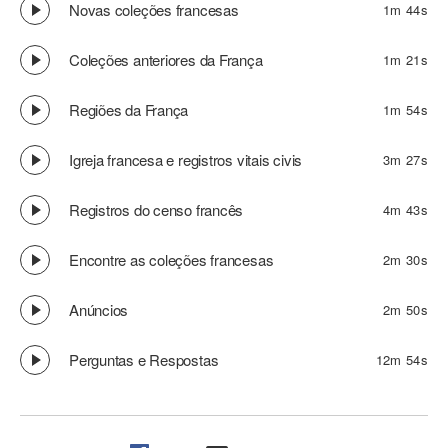
Novas coleções francesas
1m 44s
Coleções anteriores da França
1m 21s
Regiões da França
1m 54s
Igreja francesa e registros vitais civis
3m 27s
Registros do censo francês
4m 43s
Encontre as coleções francesas
2m 30s
Anúncios
2m 50s
Perguntas e Respostas
12m 54s