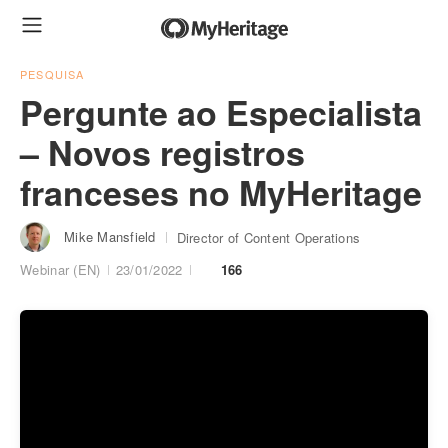
PESQUISA
Pergunte ao Especialista
– Novos registros
franceses no MyHeritage
Mike Mansfield
Director of Content Operations
Webinar (EN)
23/01/2022
166