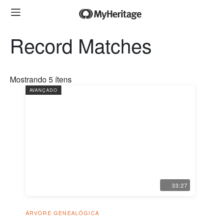
Record Matches
Mostrando
5
ítens
AVANÇADO
33:27
ÁRVORE GENEALÓGICA