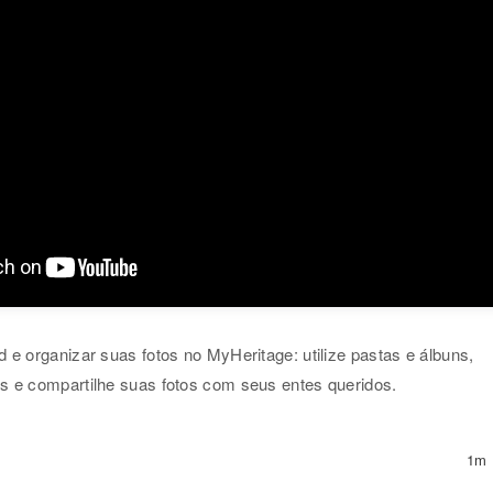
 e organizar suas fotos no MyHeritage: utilize pastas e álbuns,
s e compartilhe suas fotos com seus entes queridos.
1m 