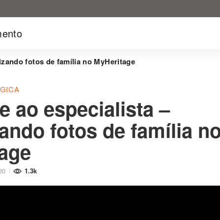
mento
izando fotos de família no MyHeritage
GICA
e ao especialista –
ando fotos de família n
age
20
1.3k