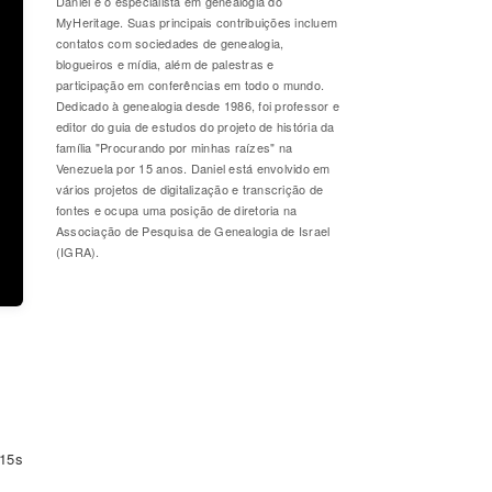
Daniel é o especialista em genealogia do
MyHeritage. Suas principais contribuições incluem
contatos com sociedades de genealogia,
blogueiros e mídia, além de palestras e
participação em conferências em todo o mundo.
Dedicado à genealogia desde 1986, foi professor e
editor do guia de estudos do projeto de história da
família "Procurando por minhas raízes" na
Venezuela por 15 anos. Daniel está envolvido em
vários projetos de digitalização e transcrição de
fontes e ocupa uma posição de diretoria na
Associação de Pesquisa de Genealogia de Israel
(IGRA).
15s