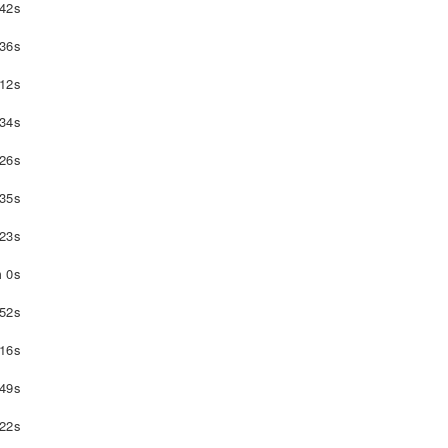
42s
36s
12s
34s
26s
35s
23s
 0s
52s
16s
49s
22s