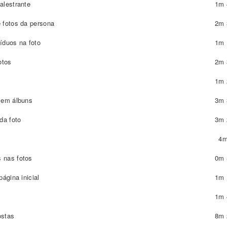
alestrante
1m 
 fotos da persona
2m 
íduos na foto
1m 
otos
2m 
1m 
 em álbuns
3m 
da foto
3m 
4m
 nas fotos
0m 
ágina inicial
1m 
1m 
ostas
8m 