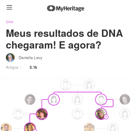
DNA
Meus resultados de DNA
chegaram! E agora?
Daniella Levy
Artigos
3.1k